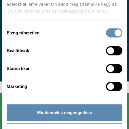
igényeire szabva
adatokkal, amelyeket Ön adott meg számukra vagy az
Ön által használt más szolgáltatásokból gyűjtöttek.
Hozzájárulás
Elengedhetetlen
kiválasztása
Beállítások
Személyre szabott kondíciók
Statisztikai
Marketing
Mindennek a megengedése