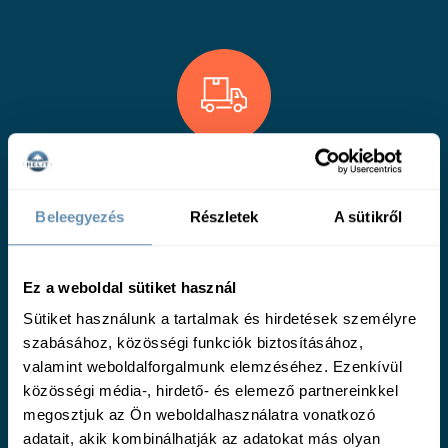
24 órán belüli kiszállítás,
Gasztronómiai Szaktanácsadás,
Beleegyezés
Részletek
A sütikről
Dedikált kapcsolattartók
Ez a weboldal sütiket használ
Sütiket használunk a tartalmak és hirdetések személyre
szabásához, közösségi funkciók biztosításához,
valamint weboldalforgalmunk elemzéséhez. Ezenkívül
közösségi média-, hirdető- és elemező partnereinkkel
Megbízható minőség,
megosztjuk az Ön weboldalhasználatra vonatkozó
Több ezer termék a vendéglátás
adatait, akik kombinálhatják az adatokat más olyan