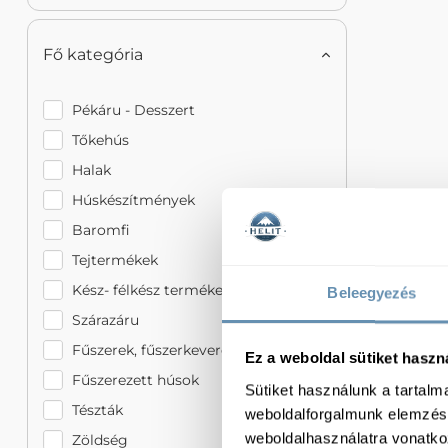
Fő kategória
Pékáru - Desszert
Tőkehús
Halak
Húskészítmények
Baromfi
Tejtermékek
Kész- félkész termékek
Beleegyezés
Szárazáru
Fűszerek, fűszerkeverékek
Ez a weboldal sütiket haszn
Fűszerezett húsok
Sütiket használunk a tartal
Tészták
weboldalforgalmunk elemzésé
weboldalhasználatra vonatko
Zöldség