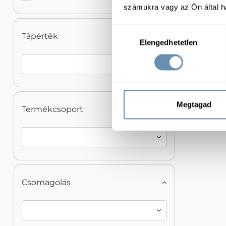
számukra vagy az Ön által ha
Hozzájárulás
Tápérték
Elengedhetetlen
kiválasztása
Megtagad
Termékcsoport
Csomagolás