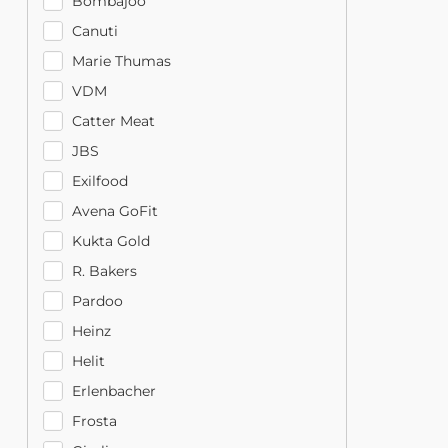
Bombajóó
Canuti
Marie Thumas
VDM
Catter Meat
JBS
Exilfood
Avena GoFit
Kukta Gold
R. Bakers
Pardoo
Heinz
Helit
Erlenbacher
Frosta