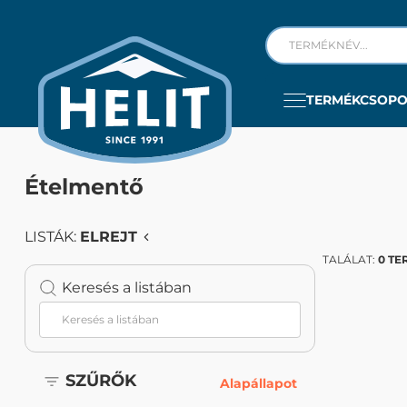
TERMÉKCSOP
Ételmentő
LISTÁK:
ELREJT
TALÁLAT:
0 TE
Keresés a listában
SZŰRŐK
Alapállapot