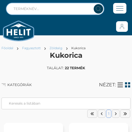
Főoldal
Fagyasztott
Zöldség
Kukorica
Kukorica
TALÁLAT:
22 TERMÉK
NÉZET:
KATEGÓRIÁK
1