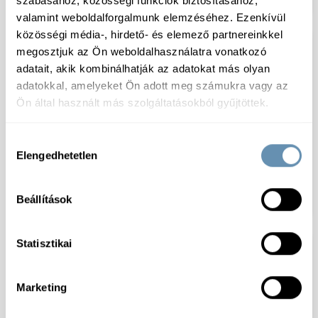
szabásához, közösségi funkciók biztosításához,
valamint weboldalforgalmunk elemzéséhez. Ezenkívül
közösségi média-, hirdető- és elemező partnereinkkel
megosztjuk az Ön weboldalhasználatra vonatkozó
adatait, akik kombinálhatják az adatokat más olyan
adatokkal, amelyeket Ön adott meg számukra vagy az
Ön által használt más szolgáltatásokból gyűjtöttek.
Hozzájárulás
Elengedhetetlen
kiválasztása
Morzsolt csemege
Csemege kukorica
kukorica szuper édes
szuper édes morzsolt
20kg/#
20kg SULI
Beállítások
Statisztikai
Marketing