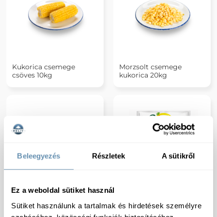
Kukorica csemege
Morzsolt csemege
csöves 10kg
kukorica 20kg
Beleegyezés
Részletek
A sütikről
Ez a weboldal sütiket használ
Kukorica csemege
Bonduelle Ropogós
csöves 10kg/#
kukorica hasáb 1kg
Sütiket használunk a tartalmak és hirdetések személyre
6db/#