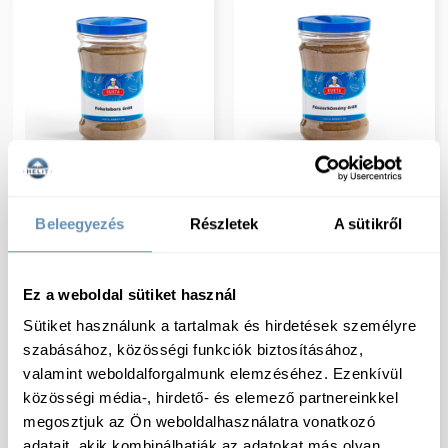
Kukta Feketebors őrölt
Kukta Fűszerkömény
1250CCM 650g 10db/#
őrölt 1250CCM 600g
Beleegyezés
Részletek
A sütikről
10db/#
Ez a weboldal sütiket használ
Sütiket használunk a tartalmak és hirdetések személyre
szabásához, közösségi funkciók biztosításához,
valamint weboldalforgalmunk elemzéséhez. Ezenkívül
közösségi média-, hirdető- és elemező partnereinkkel
megosztjuk az Ön weboldalhasználatra vonatkozó
adatait, akik kombinálhatják az adatokat más olyan