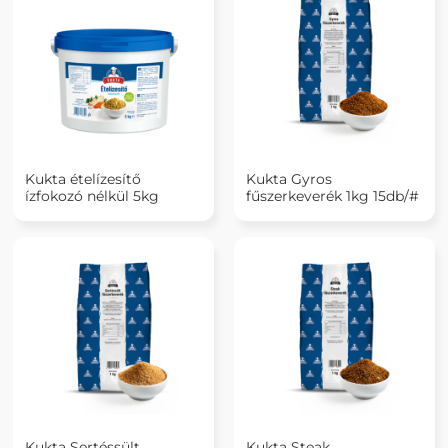
Kukta ételízesítő
Kukta Gyros
ízfokozó nélkül 5kg
fűszerkeverék 1kg 15db/#
Kukta Sertéssült
Kukta Steak