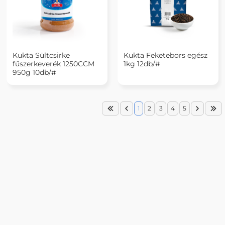
Kukta Sültcsirke
Kukta Feketebors egész
fűszerkeverék 1250CCM
1kg 12db/#
950g 10db/#
1
2
3
4
5