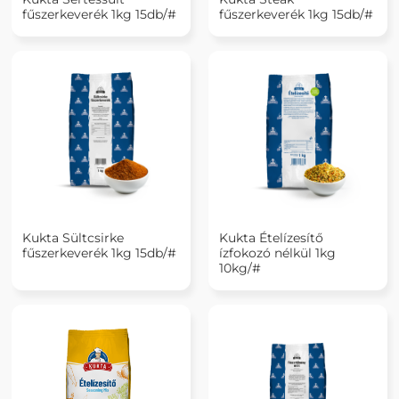
fűszerkeverék 1kg 15db/#
fűszerkeverék 1kg 15db/#
Kukta Sültcsirke
Kukta Ételízesítő
fűszerkeverék 1kg 15db/#
ízfokozó nélkül 1kg
10kg/#