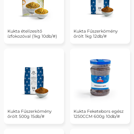
Kukta ételízesítő
Kukta Fűszerkömény
ízfokozóval (1kg 10db/#)
őrölt 1kg 12db/#
Kukta Fűszerkömény
Kukta Feketebors egész
őrölt 500g 15db/#
1250CCM 600g 10db/#