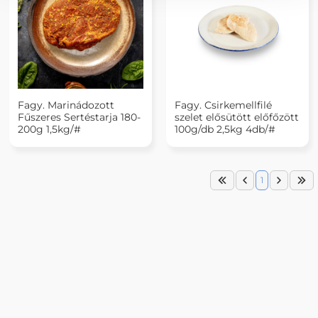
Fagy. Marinádozott
Fagy. Csirkemellfilé
Fűszeres Sertéstarja 180-
szelet elősütött előfőzött
200g 1,5kg/#
100g/db 2,5kg 4db/#
1