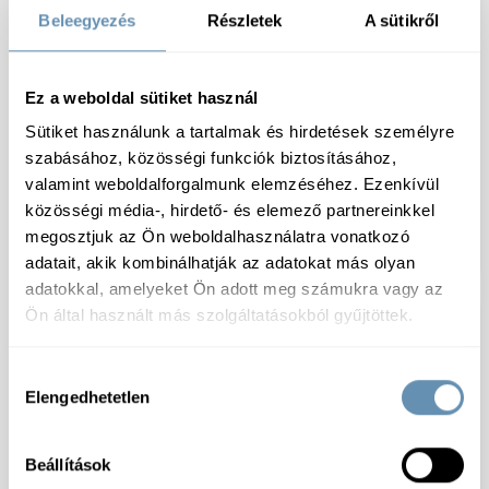
Beleegyezés
Részletek
A sütikről
Ez a weboldal sütiket használ
Sütiket használunk a tartalmak és hirdetések személyre
szabásához, közösségi funkciók biztosításához,
valamint weboldalforgalmunk elemzéséhez. Ezenkívül
Fagy. Sous vide
Fagy. Sous vide
mangalica tarja szelet
báránycsülök hátsó
közösségi média-, hirdető- és elemező partnereinkkel
cca200-220g/db
csontos cca450g/db
megosztjuk az Ön weboldalhasználatra vonatkozó
cca5kg/#
cca5kg/#
adatait, akik kombinálhatják az adatokat más olyan
adatokkal, amelyeket Ön adott meg számukra vagy az
Ön által használt más szolgáltatásokból gyűjtöttek.
Hozzájárulás
Elengedhetetlen
kiválasztása
Beállítások