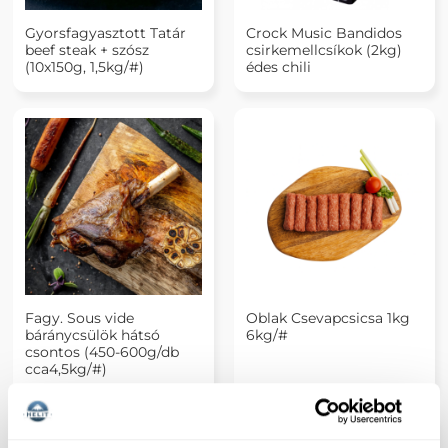
Gyorsfagyasztott Tatár
Crock Music Bandidos
beef steak + szósz
csirkemellcsíkok (2kg)
(10x150g, 1,5kg/#)
édes chili
Fagy. Sous vide
Oblak Csevapcsicsa 1kg
báránycsülök hátsó
6kg/#
csontos (450-600g/db
cca4,5kg/#)