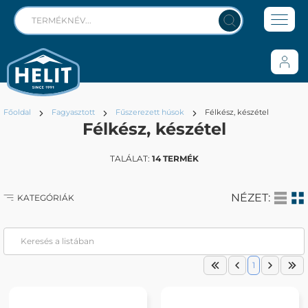
Főoldal
Fagyasztott
Fűszerezett húsok
Félkész, készétel
Félkész, készétel
TALÁLAT:
14 TERMÉK
NÉZET:
KATEGÓRIÁK
1