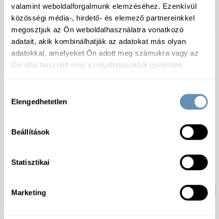
valamint weboldalforgalmunk elemzéséhez. Ezenkívül
Fagy. Házinyúlcomb filé
Fagy. Házinyúl máj vcs
csnk. vcs 1kg 10kg/#
500g 10kg/# magyar
közösségi média-, hirdető- és elemező partnereinkkel
magyar
megosztjuk az Ön weboldalhasználatra vonatkozó
adatait, akik kombinálhatják az adatokat más olyan
adatokkal, amelyeket Ön adott meg számukra vagy az
Ön által használt más szolgáltatásokból gyűjtöttek.
Hozzájárulás
Elengedhetetlen
kiválasztása
Beállítások
Fagy. Házinyúlcomb 175-
225 g/db CN 3700/03443
Statisztikai
1
Marketing