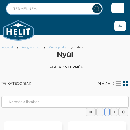
Főoldal
Fagyasztott
Kisvágóállat
Nyúl
Nyúl
TALÁLAT:
5 TERMÉK
NÉZET:
KATEGÓRIÁK
1