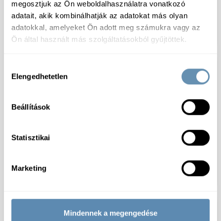
megosztjuk az Ön weboldalhasználatra vonatkozó
PACIFIC dzsem 48%
PACIFIC dzsem extra
szilva 3250g
feketeáfonya 400g 45%
adatait, akik kombinálhatják az adatokat más olyan
12db/# Háziasszony
adatokkal, amelyeket Ön adott meg számukra vagy az
módra
Ön által használt más szolgáltatásokból gyűjtöttek.
Hozzájárulás
Elengedhetetlen
kiválasztása
Beállítások
Statisztikai
PACIFIC Mini dzsem 45%
Univer Lilahagyma
erdei vegyesgyümölcs
chutney 2,7kg/vödör
Marketing
25g 50db/#
Mindennek a megengedése