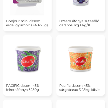
Bonjour mini dzsem
Dzsem áfonya sütésálló
erdei gyümölcs (48x25g)
darabos 1kg 6kg/#
PACIFIC dzsem 45%
Pacific dzsem 45%
feketeáfonya 3250g
sárgabarac 3,25kg 1db/#