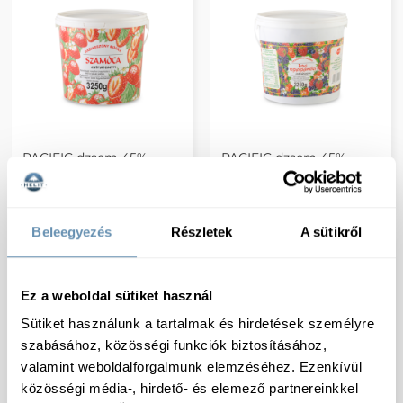
PACIFIC dzsem 45%
PACIFIC dzsem 45%
eper/szamóca dzsem
erdei vegyesgyümölcs
3250g
dzsem 3250g
Beleegyezés
Részletek
A sütikről
Ez a weboldal sütiket használ
Sütiket használunk a tartalmak és hirdetések személyre
szabásához, közösségi funkciók biztosításához,
valamint weboldalforgalmunk elemzéséhez. Ezenkívül
közösségi média-, hirdető- és elemező partnereinkkel