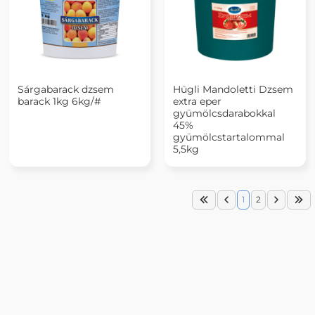
Sárgabarack dzsem
Hügli Mandoletti Dzsem
barack 1kg 6kg/#
extra eper
gyümölcsdarabokkal
45%
gyümölcstartalommal
5,5kg
1
2