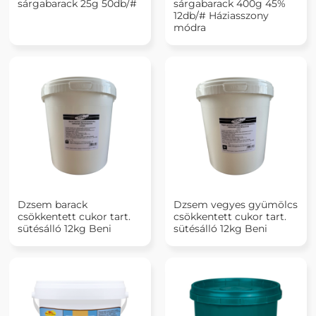
sárgabarack 25g 50db/#
sárgabarack 400g 45%
12db/# Háziasszony
módra
Dzsem barack
Dzsem vegyes gyümölcs
csökkentett cukor tart.
csökkentett cukor tart.
sütésálló 12kg Beni
sütésálló 12kg Beni