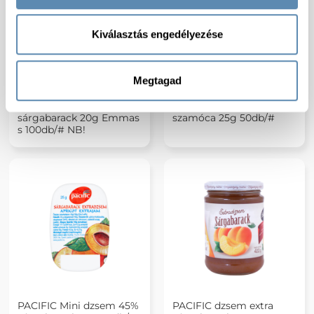
Kiválasztás engedélyezése
Megtagad
Mini dzsem extra light
PACIFIC Mini dzsem 45%
sárgabarack 20g Emmas
szamóca 25g 50db/#
s 100db/# NB!
PACIFIC Mini dzsem 45%
PACIFIC dzsem extra