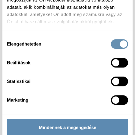
adatait, akik kombinálhatják az adatokat más olyan
adatokkal, amelyeket Ön adott meg számukra vagy az
Ön által használt más szolgáltatásokból gyűjtöttek.
Friss sertés bőrös
Friss sertésdagadó vcs
császár csnk. vcs 4-
1,5-3kg/vcs 15-20kg/#
5kg/vcs 15-20kg/# ES
Hozzájárulás
Elengedhetetlen
kiválasztása
Beállítások
Statisztikai
Marketing
Friss sertésoldalas
Friss Sertéscsülök hátsó
fűrészelt harmadolt
csontos 2db/vcs. 3-
fóliában 1-4kg/cs
5kg/vcs.
Mindennek a megengedése