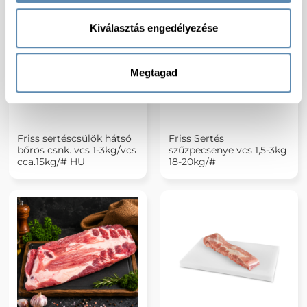
Kiválasztás engedélyezése
Megtagad
Friss sertéscsülök hátsó
Friss Sertés
bőrös csnk. vcs 1-3kg/vcs
szűzpecsenye vcs 1,5-3kg
cca.15kg/# HU
18-20kg/#