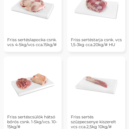
Friss sertéslapocka csnk.
Friss sertéstarja csnk. vcs
vcs 4-5kg/vcs cca.15kg/#
1,5-3kg cca.20kg/# HU
Friss sertéscsülök hátsó
Friss sertés
bőrös csnk. 1-5kg/vcs. 10-
szűzpecsenye kiszerelt
15kg/#
vcs cca.2,5kg 10kg/#