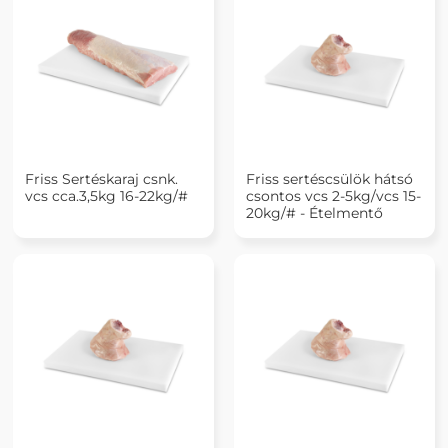
Friss Sertéskaraj csnk.
Friss sertéscsülök hátsó
vcs cca.3,5kg 16-22kg/#
csontos vcs 2-5kg/vcs 15-
20kg/# - Ételmentő