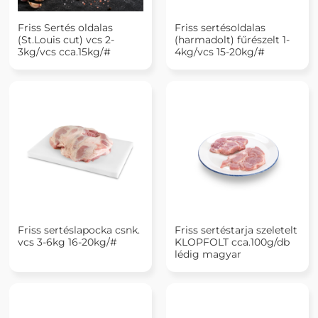
Friss Sertés oldalas
Friss sertésoldalas
(St.Louis cut) vcs 2-
(harmadolt) fűrészelt 1-
3kg/vcs cca.15kg/#
4kg/vcs 15-20kg/#
Friss sertéslapocka csnk.
Friss sertéstarja szeletelt
vcs 3-6kg 16-20kg/#
KLOPFOLT cca.100g/db
lédig magyar