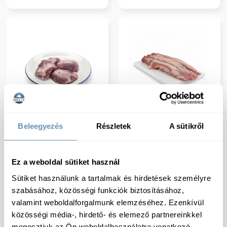
Friss sertés pofahús vcs
Friss sertésoldalas
Beleegyezés
Részletek
A sütikről
1kg 10kg/#
harmadolt fűrészelt vcs
1-4kg/vcs cca.10kg/# HU
Ez a weboldal sütiket használ
Sütiket használunk a tartalmak és hirdetések személyre
szabásához, közösségi funkciók biztosításához,
valamint weboldalforgalmunk elemzéséhez. Ezenkívül
közösségi média-, hirdető- és elemező partnereinkkel
megosztjuk az Ön weboldalhasználatra vonatkozó