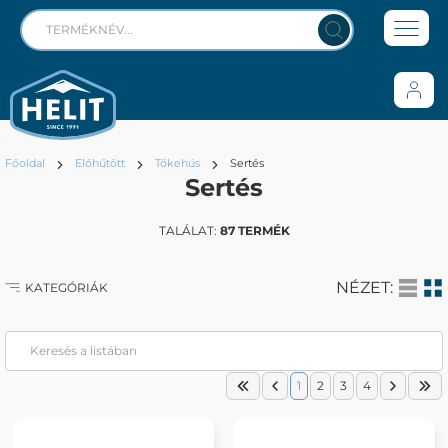
Főoldal
Előhűtött
Tőkehús
Sertés
Sertés
TALÁLAT:
87 TERMÉK
NÉZET:
KATEGÓRIÁK
1
2
3
4