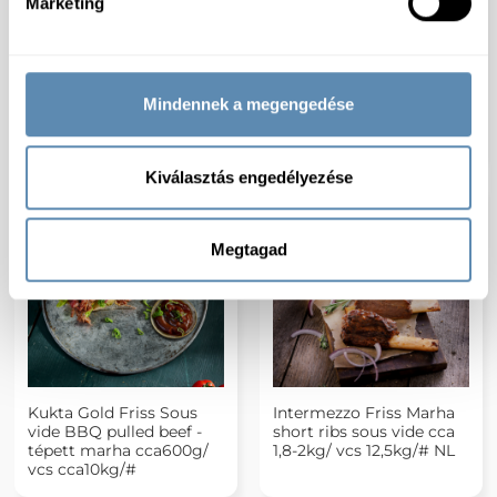
Marketing
Kukta Gold Friss Sous
Kukta Gold Friss Sous
vide BBQ Angus marha
vide fél pecsenye kacsa
Mindennek a megengedése
oldalas vcs 300-500g 5-
cca500g/db cca10kg/#
9kg/#
Kiválasztás engedélyezése
Megtagad
Kukta Gold Friss Sous
Intermezzo Friss Marha
vide BBQ pulled beef -
short ribs sous vide cca
tépett marha cca600g/
1,8-2kg/ vcs 12,5kg/# NL
vcs cca10kg/#