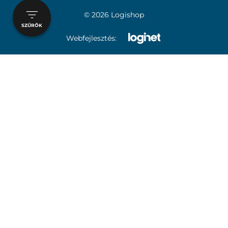
© 2026 Logishop
SZŰRŐK
Webfejlesztés: