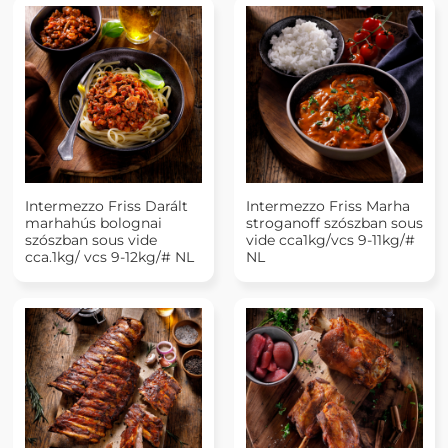
Intermezzo Friss Darált
Intermezzo Friss Marha
marhahús bolognai
stroganoff szószban sous
szószban sous vide
vide cca1kg/vcs 9-11kg/#
cca.1kg/ vcs 9-12kg/# NL
NL