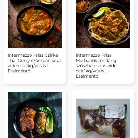
Intermezzo Friss Csirke
Intermezzo Friss
Thai Curry szószban sous
Marhahús rendang
vide cca.1kg/vcs NL -
szószban sous vide
Ételmentő
cca.1kg/vcs NL -
Ételmentő