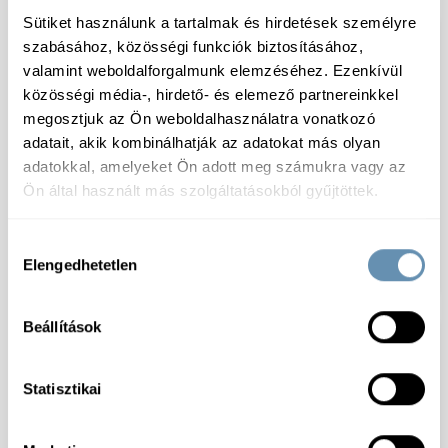
Sütiket használunk a tartalmak és hirdetések személyre
szabásához, közösségi funkciók biztosításához,
valamint weboldalforgalmunk elemzéséhez. Ezenkívül
közösségi média-, hirdető- és elemező partnereinkkel
megosztjuk az Ön weboldalhasználatra vonatkozó
adatait, akik kombinálhatják az adatokat más olyan
adatokkal, amelyeket Ön adott meg számukra vagy az
Ön által használt más szolgáltatásokból gyűjtöttek.
Kukta Gold Friss sous
Kukta Gold Friss Sous
vide szarvasnyak
vide beck malac hátsó
Hozzájárulás
cca200g/ vcs cca 11kg/#
csülök vcs 500-600g
Elengedhetetlen
cca.10kg/#
kiválasztása
Beállítások
Statisztikai