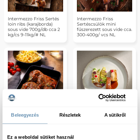
Intermezzo Friss Sertés
Intermezzo Friss
loin ribs (karajborda)
Sertéscsülök mini
sous vide 700g/db cca 2
fűszerezett sous vide cca.
kg/cs 9-11kg/# NL
300-400g/ vcs NL
Intermezzo Friss
Kukta Gold Friss Sous
Beleegyezés
Részletek
A sütikről
Borjúlábszár szeletek
vide császárhús
Ossobuco sous vide 1,0-
cca200g/ vcs cca 9kg/#
1,4kg vcs NL
Ez a weboldal sütiket használ