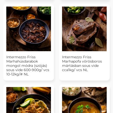
Intermezzo Friss
Intermezzo Friss
Marhahúsdarabok
Marhapofa vörösboros
mongol módra (szójás)
mártásban sous vide
sous vide 600-900g/ vcs
cca1kg/ vcs NL
10-12kg/# NL