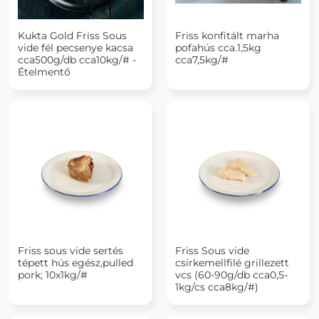
Kukta Gold Friss Sous
Friss konfitált marha
vide fél pecsenye kacsa
pofahús cca.1,5kg
cca500g/db cca10kg/# -
cca7,5kg/#
Ételmentő
Friss sous vide sertés
Friss Sous vide
tépett hús egész,pulled
csirkemellfilé grillezett
pork; 10x1kg/#
vcs (60-90g/db cca0,5-
1kg/cs cca8kg/#)