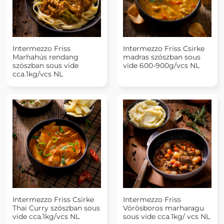
Intermezzo Friss
Intermezzo Friss Csirke
Marhahús rendang
madras szószban sous
szószban sous vide
vide 600-900g/vcs NL
cca.1kg/vcs NL
Intermezzo Friss Csirke
Intermezzo Friss
Thai Curry szószban sous
Vörösboros marharagu
vide cca.1kg/vcs NL
sous vide cca.1kg/ vcs NL