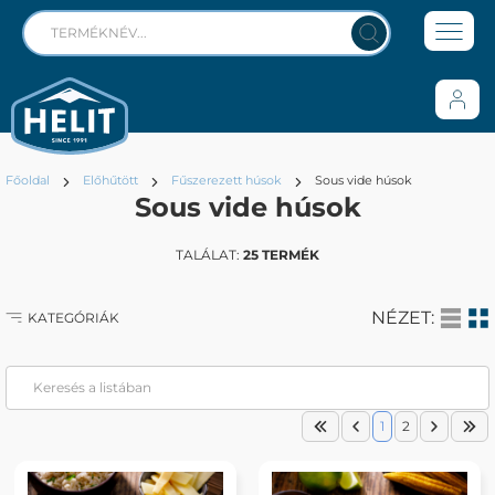
Főoldal
Előhűtött
Fűszerezett húsok
Sous vide húsok
Sous vide húsok
TALÁLAT:
25 TERMÉK
NÉZET:
KATEGÓRIÁK
1
2