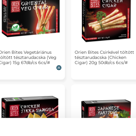
Orien Bites Vegetáriánus
Orien Bites Csirkével töltött
töltött tésztarudacska (Veg
tésztarudacska (Chicken
Cigar) 15g 67db/cs 6cs/#
Cigar) 20g 50db/cs 6cs/#