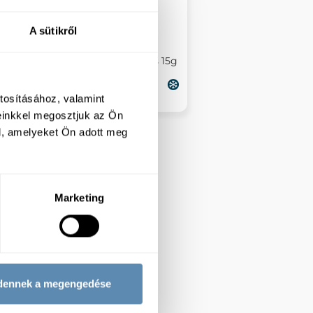
A sütikről
e
Orien Bites Kantoni
Zöldséges tavaszi tekercs 15g
67db/cs 12cs/#
tosításához, valamint
einkkel megosztjuk az Ön
l, amelyeket Ön adott meg
Marketing
dennek a megengedése