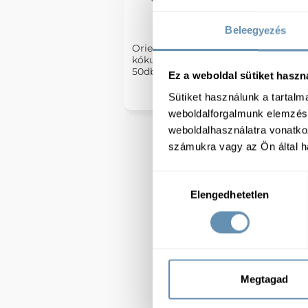
Beleegyezés
Orien Bites Rákfarok
kókuszos panírban 20g
50db/cs 6cs/#
Ez a weboldal sütiket haszn
Sütiket használunk a tartal
weboldalforgalmunk elemzésé
weboldalhasználatra vonatko
számukra vagy az Ön által ha
Hozzájárulás
Elengedhetetlen
kiválasztása
Megtagad