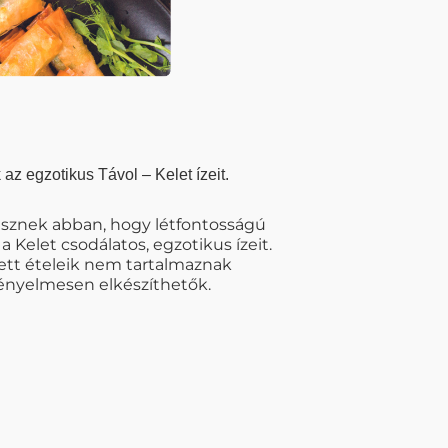
z egzotikus Távol – Kelet ízeit.
 Hisznek abban, hogy létfontosságú
 Kelet csodálatos, egzotikus ízeit.
tett ételeik nem tartalmaznak
kényelmesen elkészíthetők.