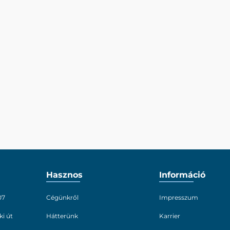
Hasznos
Információ
07
Cégünkről
Impresszum
ki út
Hátterünk
Karrier