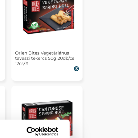
Orien Bites Vegetáriánus
tavaszi tekercs 50g 20db/cs
12cs/#