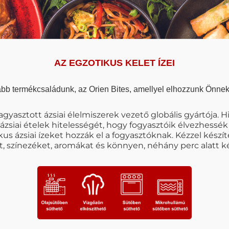
AZ EGZOTIKUS KELET ÍZEI
bb termékcsaládunk, az Orien Bites, amellyel elhozzunk Önnek a
 fagyasztott ázsiai élelmiszerek vezető globális gyártója.
ázsiai ételek hitelességét, hogy fogyasztóik élvezhessék a
us ázsiai ízeket hozzák el a fogyasztóknak. Kézzel készí
t, színezéket, aromákat és könnyen, néhány perc alatt 