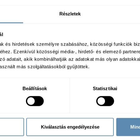
Részletek
Orien Bites Csirkés Tikka
Orien Bites Yakitori Japanes
Samosa 20g 50db/cs 6cs/#
nyárs mini 15g 67db/cs 6cs/#
ál
mak és hirdetések személyre szabásához, közösségi funkciók biz
hez. Ezenkívül közösségi média-, hirdető- és elemező partner
zó adatait, akik kombinálhatják az adatokat más olyan adatokka
Tovább a termékekre
sznált más szolgáltatásokból gyűjtöttek.
Beállítások
Statisztikai
Kiválasztás engedélyezése
Min