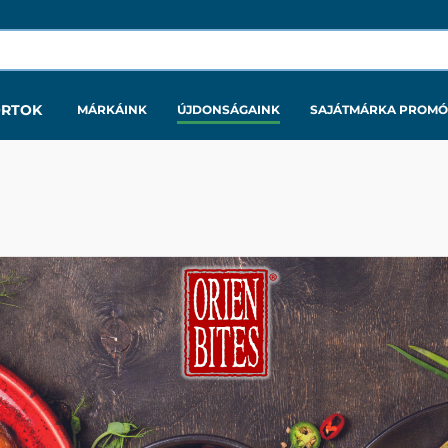
ORTOK
MÁRKÁINK
ÚJDONSÁGAINK
SAJÁTMÁRKA PROMÓ