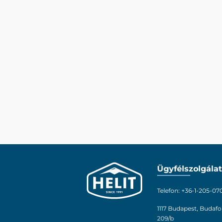
Ügyfélszolgálat
Telefon: +36-1-205-07
1117 Budapest, Budafo
209/b