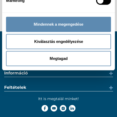
Marketing
Mindennek a megengedése
Kiválasztás engedélyezése
Ügyfélszolgálat
Hasznos
Megtagad
Információ
Feltételek
Itt is megtalál minket!