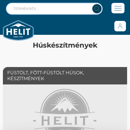
Húskészítmények
FÜSTÖLT, FŐTT-FÜSTÖLT HÚSOK,
KÉSZÍTMÉNYEK