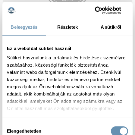
Beleegyezés
Részletek
A sütikről
SÜTŐ ÉS GRILKOLBÁSZOK, HURKÁK, RUDAK
Ez a weboldal sütiket használ
Sütiket használunk a tartalmak és hirdetések személyre
szabásához, közösségi funkciók biztosításához,
valamint weboldalforgalmunk elemzéséhez. Ezenkívül
közösségi média-, hirdető- és elemező partnereinkkel
megosztjuk az Ön weboldalhasználatra vonatkozó
adatait, akik kombinálhatják az adatokat más olyan
adatokkal, amelyeket Ön adott meg számukra vagy az
Ön által használt más szolgáltatásokból gyűjtöttek.
Hozzájárulás
Elengedhetetlen
kiválasztása