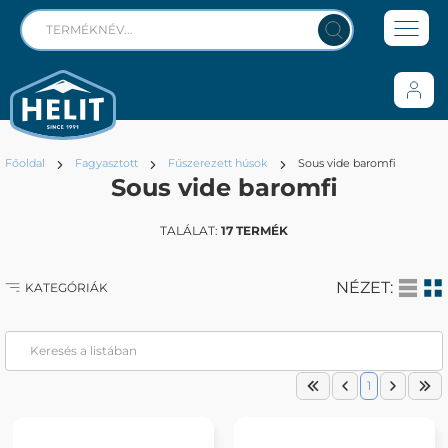
Főoldal
Fagyasztott
Fűszerezett húsok
Sous vide baromfi
Sous vide baromfi
TALÁLAT:
17 TERMÉK
NÉZET:
KATEGÓRIÁK
1