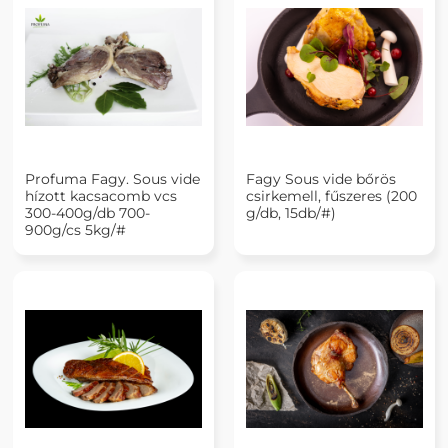
Profuma Fagy. Sous vide
Fagy Sous vide bőrös
hízott kacsacomb vcs
csirkemell, fűszeres (200
300-400g/db 700-
g/db, 15db/#)
900g/cs 5kg/#