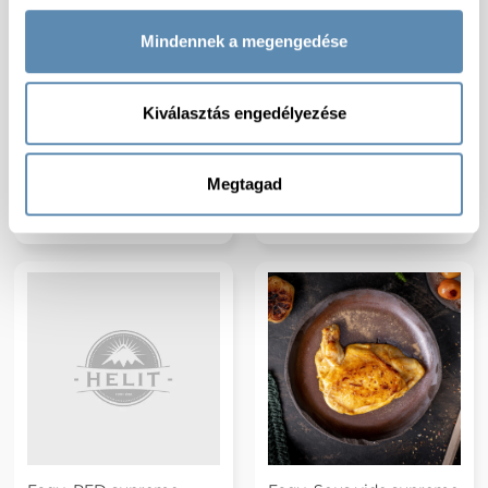
Mindennek a megengedése
Kiválasztás engedélyezése
Profuma Fagy. Sous vide
Profuma Fagy. Sous vide
hízott kacsacomb halal
kacsamellfilé halal
Megtagad
300-400g/db 700-
300+g/db 1db/vcs
900g/vcs 5kg/#