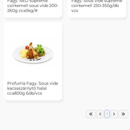
Fagy. RED supreme
Fagy. Sous vide supreme
csirkemell sous vide 200-
csirkemell 250-350g/db
260g cca5kg/#
vcs
Profuma Fagy. Sous vide
kacsaszárnytő halal
cca800g 6db/vcs
1