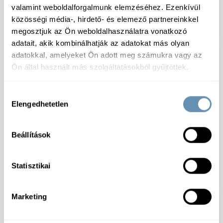
Profuma Fagy. Sous vide
Fagy. Sous vide
valamint weboldalforgalmunk elemzéséhez. Ezenkívül
Libacomb (cca 500g/db,
pecsenye rozé kacsamell
közösségi média-, hirdető- és elemező partnereinkkel
1db/vcs.)
(250-300g /db) 4-6 kg/#
megosztjuk az Ön weboldalhasználatra vonatkozó
adatait, akik kombinálhatják az adatokat más olyan
adatokkal, amelyeket Ön adott meg számukra vagy az
Ön által használt más szolgáltatásokból gyűjtöttek.
Hozzájárulás
Elengedhetetlen
kiválasztása
Beállítások
Fagy. Sous vide Red XL
Fagy. Sous vide
csirkemell filé cca.500-
csirkemell, bőr nélkül
1000g 3-4 db/vcs
adagos 180-200g 2-
Statisztikai
2,5kg/#
Marketing