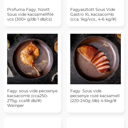
Profuma Fagy. hízott
Fagyasztott Sous Vide
Sous vide kacsamellfilé
Gastro XL kacsacomb
vcs (300+ g/db 1 db/cs)
(cca. 1kg/vcs., 4-6 kg/#)
Fagy. sous vide pecsenye
Fagy. Sous vide
kacsacomb (cca250-
pecsenye rozé kacsamell
275g, cca18 db/#)
(220-240g /db) 4-6kg/#
Weinper