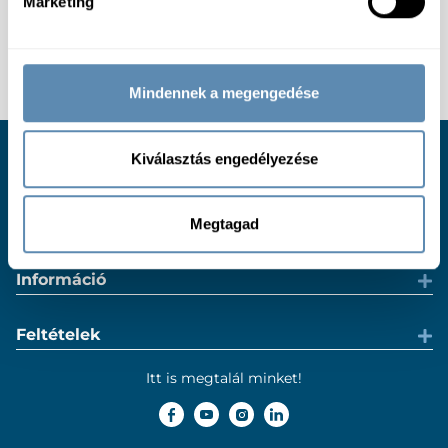
Marketing
Mindennek a megengedése
Kiválasztás engedélyezése
Ügyfélszolgálat
Hasznos
Megtagad
Információ
Feltételek
Itt is megtalál minket!