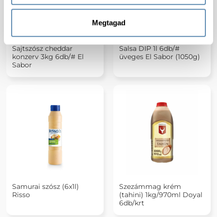
Megtagad
Sajtszósz cheddar
Salsa DIP 1l 6db/#
konzerv 3kg 6db/# El
üveges El Sabor (1050g)
Sabor
Samurai szósz (6x1l)
Szezámmag krém
Risso
(tahini) 1kg/970ml Doyal
6db/krt