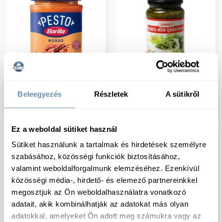
Pesto szósz vörös
Pesto szósz zöld üveges
Beleegyezés
Részletek
A sütikről
üveges 190ml/200g
500ml 470g 12db/#
12db/# Barilla
Granny s
Ez a weboldal sütiket használ
Sütiket használunk a tartalmak és hirdetések személyre
szabásához, közösségi funkciók biztosításához,
valamint weboldalforgalmunk elemzéséhez. Ezenkívül
közösségi média-, hirdető- és elemező partnereinkkel
megosztjuk az Ön weboldalhasználatra vonatkozó
adatait, akik kombinálhatják az adatokat más olyan
adatokkal, amelyeket Ön adott meg számukra vagy az