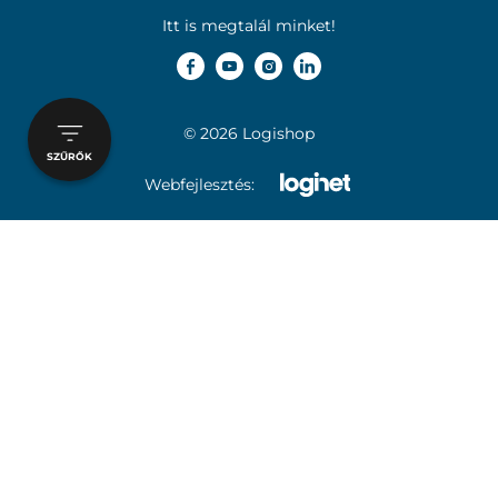
Itt is megtalál minket!
© 2026 Logishop
SZŰRŐK
Webfejlesztés: