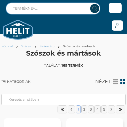
Főoldal
Száraz
Szárazáru
Szószok és mártások
Szószok és mártások
TALÁLAT:
169 TERMÉK
NÉZET:
KATEGÓRIÁK
1
2
3
4
5