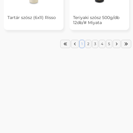
Tartár szósz (6x1l) Risso
Teriyaki szósz 500g/db
12db/# Miyata
1
2
3
4
5