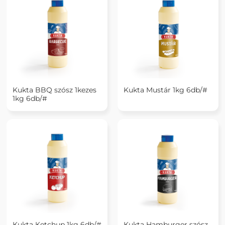
Kukta BBQ szósz 1kezes
Kukta Mustár 1kg 6db/#
1kg 6db/#
Kukta Ketchup 1kg 6db/#
Kukta Hamburger szósz