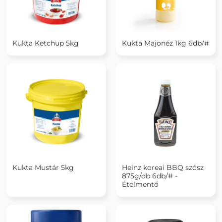
Kukta Ketchup 5kg
Kukta Majonéz 1kg 6db/#
Kukta Mustár 5kg
Heinz koreai BBQ szósz
875g/db 6db/# -
Ételmentő