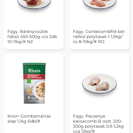
Fagy. Báránycsülök
Fagy. Csirkecombfilé bőr
hátsó 450-500g vcs 2db
nélkül polytasak 1-1,5kg/
10-11kg/# NZ
cs 8-10kg/# RO
Knorr Gombamártás
Fagy. Pecsenye
alap 1,1kg 6db/#
kacsacomb B oszt. 200-
300g polytasak 0,9-1,2kg
cca 12kg/#