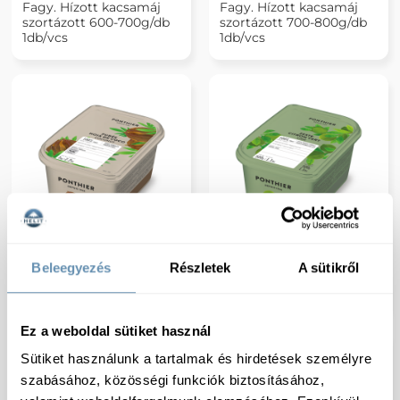
Fagy. Hízott kacsamáj
Fagy. Hízott kacsamáj
szortázott 600-700g/db
szortázott 700-800g/db
1db/vcs
1db/vcs
Ponthier Fagy.
Ponthier Fagy. granulált
Beleegyezés
Részletek
A sütikről
kókuszpüré 1kg 6db/#
limehéj 500g 6db/# 100%
100% GYT
GYT
Ez a weboldal sütiket használ
Sütiket használunk a tartalmak és hirdetések személyre
szabásához, közösségi funkciók biztosításához,