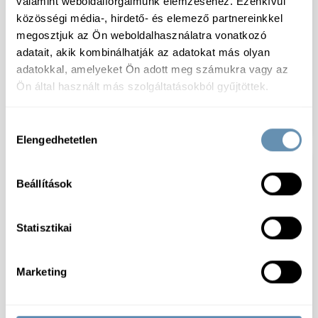
valamint weboldalforgalmunk elemzéséhez. Ezenkívül
közösségi média-, hirdető- és elemező partnereinkkel
megosztjuk az Ön weboldalhasználatra vonatkozó
adatait, akik kombinálhatják az adatokat más olyan
adatokkal, amelyeket Ön adott meg számukra vagy az
Ön által használt más szolgáltatásokból gyűjtöttek.
Ponthier Fagy. granulált
Ponthier Fagy. granulált
narancshéj 500g 6db/#
citromhéj 500g 6db/#
100% GYT
100% GYT
Hozzájárulás
Elengedhetetlen
kiválasztása
Beállítások
Statisztikai
Marketing
Fagy. Sertéscomb
Mccain SureCrisp
kockázott 2x2cm vcs 2-
"CRINKLE" Extra