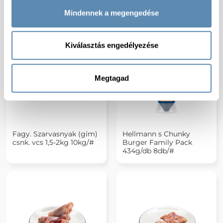
4kg/vcs cca.15kg/#
Ropogós hullámos hasáb
9/9 4db/#
Mindennek a megengedése
Kiválasztás engedélyezése
Megtagad
Fagy. Szarvasnyak (gím)
Hellmann s Chunky
csnk. vcs 1,5-2kg 10kg/#
Burger Family Pack
434g/db 8db/#