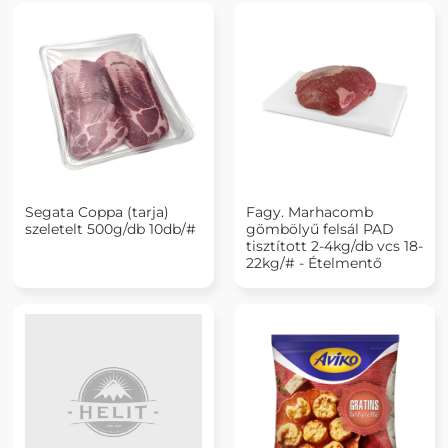
Segata Coppa (tarja)
Fagy. Marhacomb
szeletelt 500g/db 10db/#
gömbölyű felsál PAD
tisztított 2-4kg/db vcs 18-
22kg/# - Ételmentő