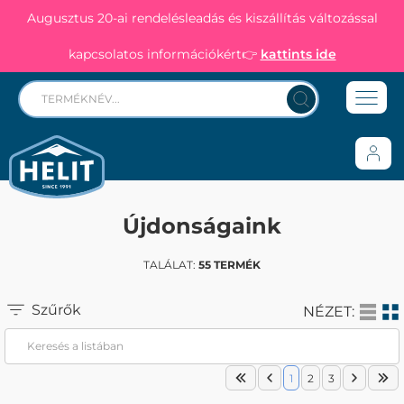
Augusztus 20-ai rendelésleadás és kiszállítás változással
kapcsolatos információkért👉
kattints ide
Újdonságaink
TALÁLAT:
55 TERMÉK
Szűrők
NÉZET:
1
2
3