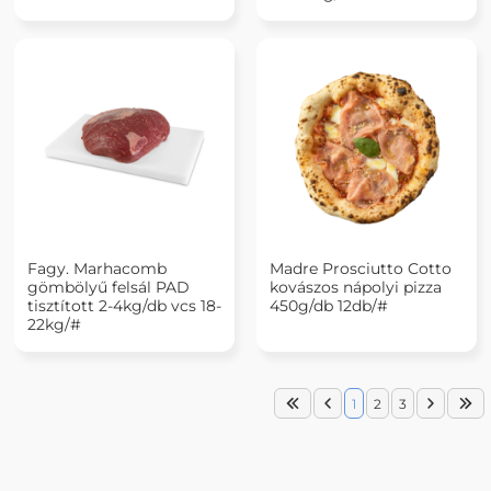
Fagy. Marhacomb
Madre Prosciutto Cotto
gömbölyű felsál PAD
kovászos nápolyi pizza
tisztított 2-4kg/db vcs 18-
450g/db 12db/#
22kg/#
1
2
3