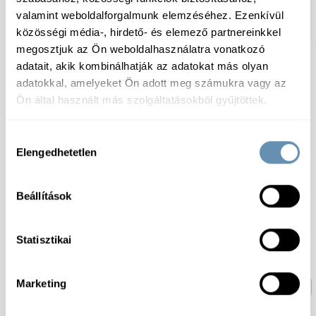
(650szemes) 39g/db
valamint weboldalforgalmunk elemzéséhez. Ezenkívül
25db/#
közösségi média-, hirdető- és elemező partnereinkkel
megosztjuk az Ön weboldalhasználatra vonatkozó
adatait, akik kombinálhatják az adatokat más olyan
adatokkal, amelyeket Ön adott meg számukra vagy az
Ön által használt más szolgáltatásokból gyűjtöttek.
Hozzájárulás
Elengedhetetlen
kiválasztása
Beállítások
Canderel Édesítő tabletta
egyenként csomagolt
szukralóz alapú
(250szem/db)
Statisztikai
Marketing
1