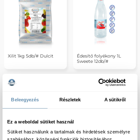
Xilit 1kg 5db/# Dulcit
Édesítő folyékony 1L
Sweete 12db/#
Beleegyezés
Részletek
A sütikről
Ez a weboldal sütiket használ
Sütiket használunk a tartalmak és hirdetések személyre
szabásához, közösségi funkciók biztosításához,
Sweete Édesítő tabletta
Eritrit 1kg 5db/# Dulcit