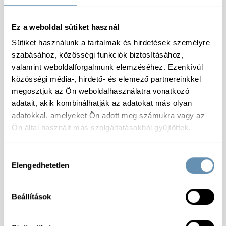
Előhűtött
Ez a weboldal sütiket használ
Sütiket használunk a tartalmak és hirdetések személyre
szabásához, közösségi funkciók biztosításához,
valamint weboldalforgalmunk elemzéséhez. Ezenkívül
Specifikáció
közösségi média-, hirdető- és elemező partnereinkkel
megosztjuk az Ön weboldalhasználatra vonatkozó
adatait, akik kombinálhatják az adatokat más olyan
Összetevők:
fokhagyma 78%, víz, só 3%, sav
adatokkal, amelyeket Ön adott meg számukra vagy az
(citromsav), citrusrost
Ön által használt más szolgáltatásokból gyűjtöttek.
Tárolás:
Hutoben (0-7 °C között) tárolandó.
Tápérték:
100 g termékben: Energia: 1498 kJ/ 358
kcal; Zsír: 28,8 g, ebből telített zsírsavak: 3,5 g;
Hozzájárulás
Szénhidrát: 22,5 g, ebből cukrok: 0,7 g; Fehérje: 4,3 g;
Elengedhetetlen
kiválasztása
Só: 2,5 g
Termékcsoport:
Fokhagyma
Csomagolás:
Tégely
Beállítások
Allergénmentes:
Igen
Feldolgozottság:
Kész
Laktózmentes:
Igen