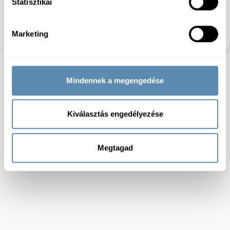
Statisztikai
Gluténmentes:
Igen
Szójamentes:
Igen
Dióféléktől mentes:
Igen
Marketing
Előhűtött:
igen
Mindennek a megengedése
Kiválasztás engedélyezése
Megtagad