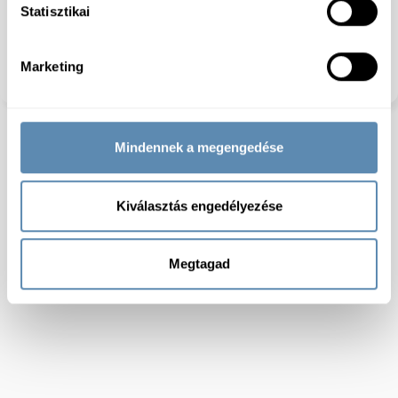
Laktózmentes:
Igen
Statisztikai
Gluténmentes:
Igen
Szójamentes:
Igen
Dióféléktől mentes:
Igen
Marketing
Előhűtött:
igen
Mindennek a megengedése
Kiválasztás engedélyezése
Megtagad