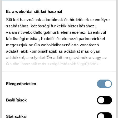
Száraz
Ez a weboldal sütiket használ
Sütiket használunk a tartalmak és hirdetések személyre
szabásához, közösségi funkciók biztosításához,
valamint weboldalforgalmunk elemzéséhez. Ezenkívül
közösségi média-, hirdető- és elemező partnereinkkel
Specifikáció
megosztjuk az Ön weboldalhasználatra vonatkozó
adatait, akik kombinálhatják az adatokat más olyan
Összetevők:
Fuszerkömény, orölt
adatokkal, amelyeket Ön adott meg számukra vagy az
Tárolás:
Száraz, hűvös helyen
Ön által használt más szolgáltatásokból gyűjtöttek.
Tápérték:
100 g termékben: Energia: 1382 kJ/ 33
kcal; Zsír: 14,6 g, ebből telített zsírsavak: 0,6 g;
Szénhidrát: 11,9 g, ebből cukrok: 0,6 g; Fehérje: 19,8 g;
Hozzájárulás
Só: N/A g
Elengedhetetlen
kiválasztása
Termékcsoport:
Kömény
Csomagolás:
Fóliatasak
Allergénmentes:
Igen
Beállítások
Feldolgozottság:
Őrölt
Laktózmentes:
Igen
Gluténmentes:
Igen
Statisztikai