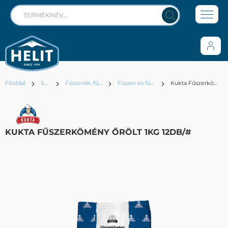
Főoldal
Száraz
Fűszerek, fűszerkeverékek
Fűszer és fűszerkeverékek
Kukta Fűszerkömény őrölt 1kg 12db/#
KUKTA FŰSZERKÖMÉNY ŐRÖLT 1KG 12DB/#