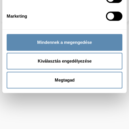
Szójamentes:
Igen
Dióféléktől mentes:
Igen
Száraz:
igen
Marketing
Mindennek a megengedése
Kiválasztás engedélyezése
Megtagad