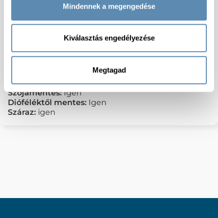
kcal; Zsír: 0,5 g, ebből telített zsírsavak: 0,1 g;
Mindennek a megengedése
Szénhidrát: 25 g, ebből cukrok: 22 g; Fehérje: 0,9 g;
Só: 1,8 g
Termékcsoport:
Ketchup
Kiválasztás engedélyezése
Csomagolás:
Vödör
Allergénmentes:
Igen
Feldolgozottság:
Nincs adat
Megtagad
Laktózmentes:
Igen
Gluténmentes:
Igen
Szójamentes:
Igen
Dióféléktől mentes:
Igen
Száraz:
igen