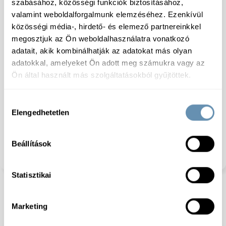
szabásához, közösségi funkciók biztosításához,
valamint weboldalforgalmunk elemzéséhez. Ezenkívül
közösségi média-, hirdető- és elemező partnereinkkel
megosztjuk az Ön weboldalhasználatra vonatkozó
adatait, akik kombinálhatják az adatokat más olyan
Specifikáció
adatokkal, amelyeket Ön adott meg számukra vagy az
Ön által használt más szolgáltatásokból gyűjtöttek.
Tárolás:
0-tól + 4 °C-ig
Hozzájárulás
Összetevők:
Sertéscomb 68%, ivóvíz, étkezési só,
Elengedhetetlen
kiválasztása
módosított keményítő E1422, sűrítő anyag E 407,
sertés állati fehérje, stabilizátor E451, dextróz,
ízfokozó E621, antioxidáns E316, aróma, színezék,
Beállítások
tartósítószer E250. Só tartalom legfejebb 2,7%. Zsír
tartalom legfejebb 5%.
Statisztikai
Marketing