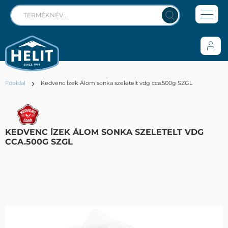
Főoldal
Kedvenc Ízek Álom sonka szeletelt vdg cca.500g SZGL
KEDVENC ÍZEK ÁLOM SONKA SZELETELT VDG
CCA.500G SZGL