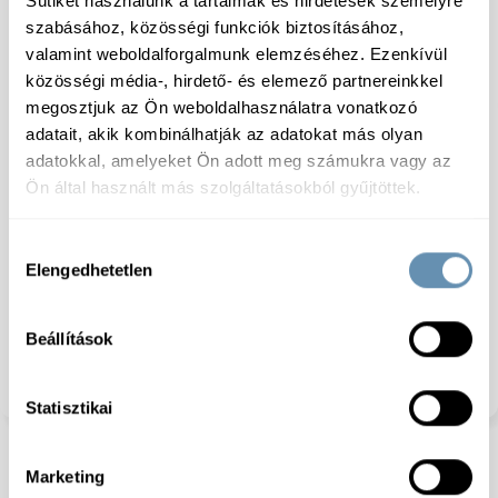
Sütiket használunk a tartalmak és hirdetések személyre
szabásához, közösségi funkciók biztosításához,
valamint weboldalforgalmunk elemzéséhez. Ezenkívül
közösségi média-, hirdető- és elemező partnereinkkel
megosztjuk az Ön weboldalhasználatra vonatkozó
Specifikáció
adatait, akik kombinálhatják az adatokat más olyan
adatokkal, amelyeket Ön adott meg számukra vagy az
Ön által használt más szolgáltatásokból gyűjtöttek.
Tárolás:
Tárolási hőmérséklet 0-tól + 4°C-ig
Összetevők:
Csirkemell 70%, ivóvíz,
Hozzájárulás
burgonyakeményítő, étkezési só, módosított
Elengedhetetlen
kiválasztása
keményítő E1422, sűrítő anyag E 407, baromfi állati
fehérje, ízfokozó E621, dextróz, stabilizátor E451,
arómák, savanyúságot szabályozó E331, antioxidáns
Beállítások
E316, tartósítószer E250. Só tartalom legfejebb 2,7%.
Zsír tartalom legfejebb 5%. A termék a Magyar
Élelmiszer könyvnek megfelelően készült.
Statisztikai
Marketing