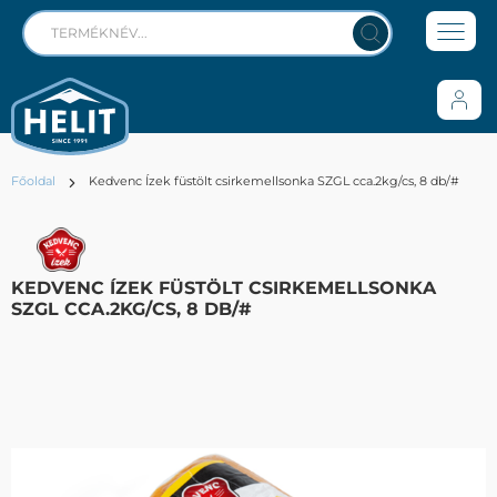
Főoldal
Kedvenc Ízek füstölt csirkemellsonka SZGL cca.2kg/cs, 8 db/#
KEDVENC ÍZEK FÜSTÖLT CSIRKEMELLSONKA
SZGL CCA.2KG/CS, 8 DB/#