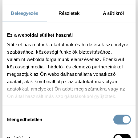
Előhűtött
Beleegyezés
Részletek
A sütikről
Ez a weboldal sütiket használ
Sütiket használunk a tartalmak és hirdetések személyre
Specifikáció
szabásához, közösségi funkciók biztosításához,
valamint weboldalforgalmunk elemzéséhez. Ezenkívül
közösségi média-, hirdető- és elemező partnereinkkel
Tárolás:
0-+5°C között
Összetevők:
Pulyka- és baromfihús (68%), víz,
megosztjuk az Ön weboldalhasználatra vonatkozó
szójafehérje, só, dextróz, emulgeálószer (E450, E451),
adatait, akik kombinálhatják az adatokat más olyan
keményítő, sűrítő anyagok (E407, E410, E415),
adatokkal, amelyeket Ön adott meg számukra vagy az
savanyúságot szabályozó anyag (E500), ízfokozó
Ön által használt más szolgáltatásokból gyűjtöttek.
(E621), antioxidáns (E316), füstaroma, fűszerek,
aroma, fűszerkivonatok, tartósítószer (E250).
Allergének:
Jelen van
: Allergiát okozó anyagok,
Hozzájárulás
Szója,
Elengedhetetlen
kiválasztása
Tápérték:
100 g termékben: Energia: 492 kJ/ 117
kcal; Zsír: 6 g, ebből telített zsírsavak: 2,1 g;
Szénhidrát: 0,9 g, ebből cukrok: 0,4 g; Fehérje: 15 g;