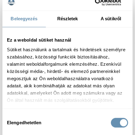
Száraz
Beleegyezés
Részletek
A sütikről
Ez a weboldal sütiket használ
Sütiket használunk a tartalmak és hirdetések személyre
Specifikáció
szabásához, közösségi funkciók biztosításához,
valamint weboldalforgalmunk elemzéséhez. Ezenkívül
Tárolás:
Száraz, huvös helyen tárolandó
közösségi média-, hirdető- és elemező partnereinkkel
Összetevők:
keményítok (kukorica, burgonya),
megosztjuk az Ön weboldalhasználatra vonatkozó
búzaliszt, maltodextrin, ízfokozó (nátrium-
adatait, akik kombinálhatják az adatokat más olyan
glutamát), szárított zöldségfélék (brokkoli 5,3%,
adatokkal, amelyeket Ön adott meg számukra vagy az
vöröshagyma), tejsavókészítmény, sovány tejpor,
Ön által használt más szolgáltatásokból gyűjtöttek.
pálmazsír, tyúkzsír, aromák, fuszerek (kurkuma,
fuszerpaprika, feketebors, szerecsendió),
antioxidáns (rozmaringkivonatok). A termék tojást
Hozzájárulás
és zellert tartalmazhat.
Elengedhetetlen
kiválasztása
Allergének:
Lehetséges Keresztszennyeződés
:
Zeller, Tojás