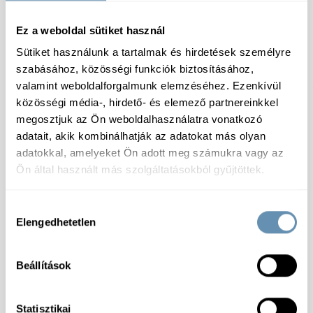
Száraz
Ez a weboldal sütiket használ
Sütiket használunk a tartalmak és hirdetések személyre
szabásához, közösségi funkciók biztosításához,
valamint weboldalforgalmunk elemzéséhez. Ezenkívül
közösségi média-, hirdető- és elemező partnereinkkel
Specifikáció
megosztjuk az Ön weboldalhasználatra vonatkozó
adatait, akik kombinálhatják az adatokat más olyan
Összetevők:
Előfőzött rizs (100%)
adatokkal, amelyeket Ön adott meg számukra vagy az
Tárolás:
Száraz, hűvös helyen tárolandó!
Ön által használt más szolgáltatásokból gyűjtöttek.
Tápérték:
100 g termékben: Energia: 1500 kJ/ 359
kcal; Zsír: 1,5 g, ebből telített zsírsavak: 0,5 g;
Szénhidrát: 78 g, ebből cukrok: 0,5 g; Fehérje: 7 g; Só:
Hozzájárulás
N/A g
Elengedhetetlen
kiválasztása
Termékcsoport:
Rizs A
Csomagolás:
Fóliatasak
Allergénmentes:
Igen
Beállítások
Feldolgozottság:
Előfőzőtt
Laktózmentes:
Igen
Gluténmentes:
Igen
Statisztikai