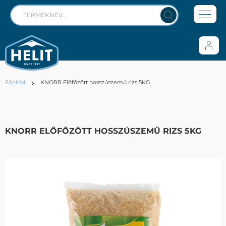
Főoldal
KNORR Előfőzött hosszúszemű rizs 5KG
KNORR ELŐFŐZÖTT HOSSZÚSZEMŰ RIZS 5KG