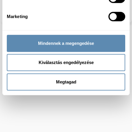
Szójamentes:
Igen
Dióféléktől mentes:
Igen
Száraz:
igen
Marketing
Mindennek a megengedése
Kiválasztás engedélyezése
Megtagad