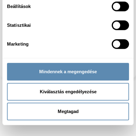
kcal; Zsír: 133 g, ebből telített zsírsavak: 1 g;
Beállítások
Szénhidrát: 8,5 g, ebből cukrok: 5,2 g; Fehérje: 2,5 g;
Só: 4 g
Termékcsoport:
Szárított Paradicsom
Statisztikai
Csomagolás:
Konzerv
Allergénmentes:
Nem
Feldolgozottság:
Nincs adat
Marketing
Laktózmentes:
Igen
Gluténmentes:
Igen
Szójamentes:
Igen
Dióféléktől mentes:
Igen
Száraz:
igen
Mindennek a megengedése
Kiválasztás engedélyezése
Megtagad