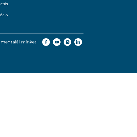
tatás
óció
is megtalál minket!