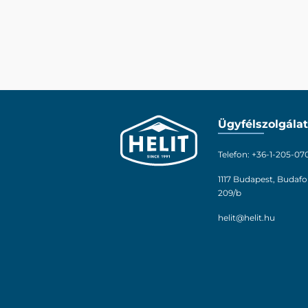
Ügyfélszolgálat
Telefon: +36-1-205-07
1117 Budapest, Budafo
209/b
helit@helit.hu