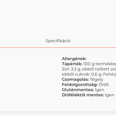
Specifikáció
Allergének:
Tápérték:
100 g termékben
Zsír: 3,3 g, ebből telített z
ebből cukrok: 0,6 g; Fehérje:
Csomagolás:
Tégely
Feldolgozottság:
Őrölt
Gluténmentes:
Igen
Dióféléktől mentes:
Igen