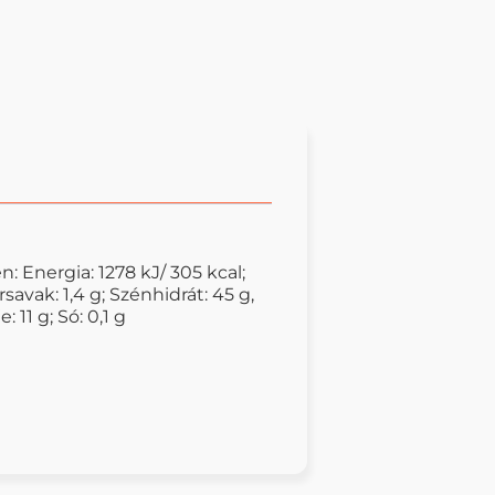
: Energia: 1278 kJ/ 305 kcal;
sírsavak: 1,4 g; Szénhidrát: 45 g,
 11 g; Só: 0,1 g