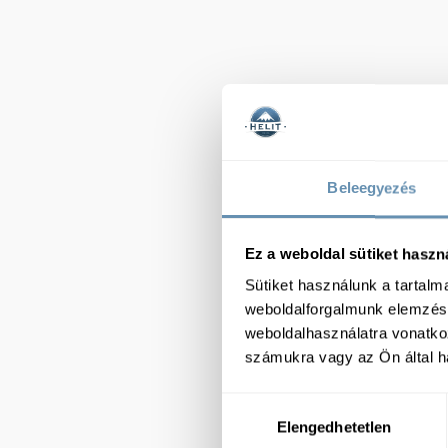
Beleegyezés
Ez a weboldal sütiket haszn
Sütiket használunk a tartal
weboldalforgalmunk elemzésé
weboldalhasználatra vonatko
számukra vagy az Ön által ha
Hozzájárulás
Elengedhetetlen
kiválasztása