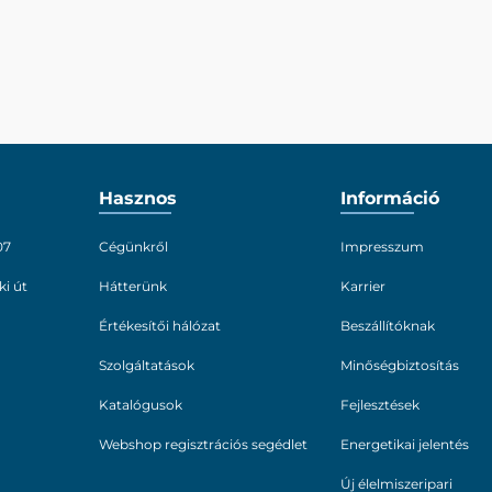
Hasznos
Információ
07
Cégünkről
Impresszum
ki út
Hátterünk
Karrier
Értékesítői hálózat
Beszállítóknak
Szolgáltatások
Minőségbiztosítás
Katalógusok
Fejlesztések
Webshop regisztrációs segédlet
Energetikai jelentés
Új élelmiszeripari