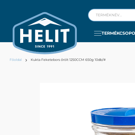
TERMÉKCSOP
Főoldal
Kukta Feketebors őrölt 1250CCM 650g 10db/#