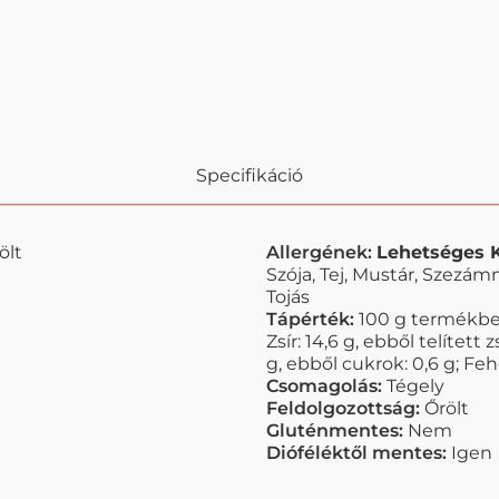
Specifikáció
ölt
Allergének:
Lehetséges 
Szója, Tej, Mustár, Szezám
Tojás
Tápérték:
100 g termékben
Zsír: 14,6 g, ebből telített 
g, ebből cukrok: 0,6 g; Fehé
Csomagolás:
Tégely
Feldolgozottság:
Őrölt
Gluténmentes:
Nem
Dióféléktől mentes:
Igen