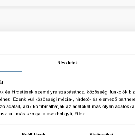
Részletek
ál
mak és hirdetések személyre szabásához, közösségi funkciók biz
hez. Ezenkívül közösségi média-, hirdető- és elemező partner
zó adatait, akik kombinálhatják az adatokat más olyan adatokka
sznált más szolgáltatásokból gyűjtöttek.
Beállítások
Statisztikai