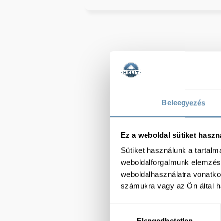
Beleegyezés
Ez a weboldal sütiket haszn
Sütiket használunk a tartal
weboldalforgalmunk elemzésé
weboldalhasználatra vonatko
számukra vagy az Ön által ha
Hozzájárulás
Elengedhetetlen
kiválasztása