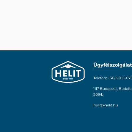
Ügyfélszolgálat
Telefon: +36-1-205-07
1117 Budapest, Budafo
209/b
helit@helit.hu