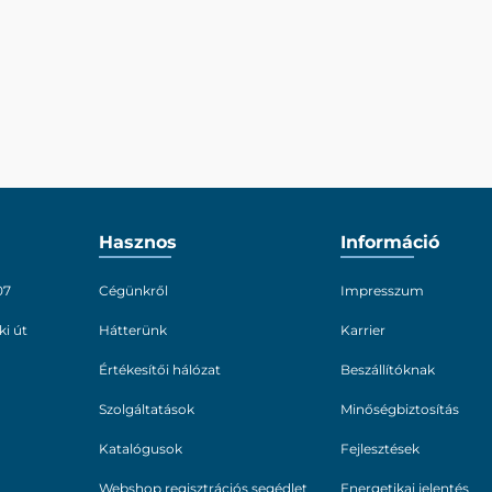
Hasznos
Információ
07
Cégünkről
Impresszum
ki út
Hátterünk
Karrier
Értékesítői hálózat
Beszállítóknak
Szolgáltatások
Minőségbiztosítás
Katalógusok
Fejlesztések
Webshop regisztrációs segédlet
Energetikai jelentés