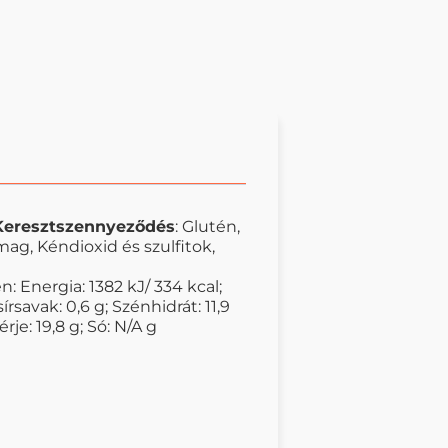
Keresztszennyeződés
: Glutén,
mag, Kéndioxid és szulfitok,
: Energia: 1382 kJ/ 334 kcal;
zsírsavak: 0,6 g; Szénhidrát: 11,9
rje: 19,8 g; Só: N/A g