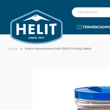
TERMÉKCSOP
Főoldal
Kukta Fűszerkömény őrölt 1250CCM 600g 10db/#