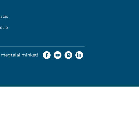
tatás
óció
is megtalál minket!