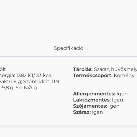
Specifikáció
ölt
Tárolás:
Száraz, hűvös hel
rgia: 1382 kJ/ 33 kcal;
Termékcsoport:
Kömény
vak: 0,6 g; Szénhidrát: 11,9
19,8 g; Só: N/A g
Allergénmentes:
Igen
Laktózmentes:
Igen
Szójamentes:
Igen
Száraz:
igen