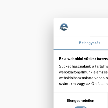
Beleegyezés
Ez a weboldal sütiket haszn
Sütiket használunk a tartal
weboldalforgalmunk elemzésé
weboldalhasználatra vonatko
számukra vagy az Ön által ha
Hozzájárulás
Elengedhetetlen
kiválasztása