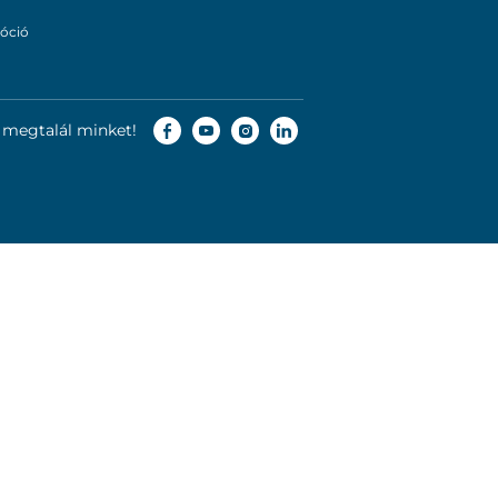
óció
is megtalál minket!