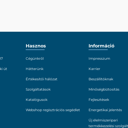
Hasznos
Információ
07
Cégünkről
Impresszum
ki út
Hátterünk
Karrier
Értékesítői hálózat
Beszállítóknak
Szolgáltatások
Minőségbiztosítás
Katalógusok
Fejlesztések
Webshop regisztrációs segédlet
Energetikai jelentés
Új élelmiszeripari
termékkezelési szolgál