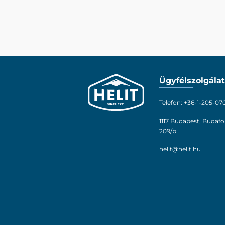
Ügyfélszolgálat
Telefon: +36-1-205-07
1117 Budapest, Budafo
209/b
helit@helit.hu