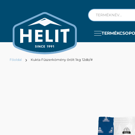
TERMÉKCSOP
Főoldal
Kukta Fűszerkömény őrölt 1kg 12db/#