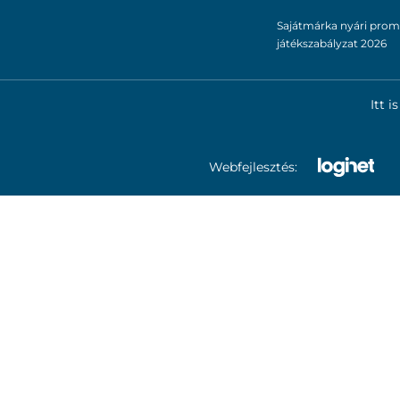
Sajátmárka nyári prom
játékszabályzat 2026
Itt 
Webfejlesztés: