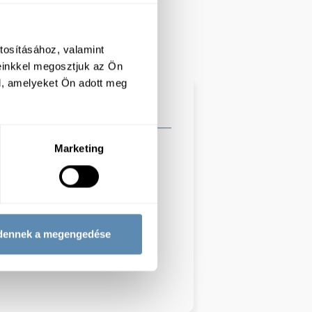
tosításához, valamint
einkkel megosztjuk az Ön
l, amelyeket Ön adott meg
Marketing
 őrlemény I. osztályú édes.
: Energia: 1914 kJ/ 458 kcal;
rsavak: 2,1 g; Szénhidrát: 54 g,
e: 14 g; Só: 0,2 g
dennek a megengedése