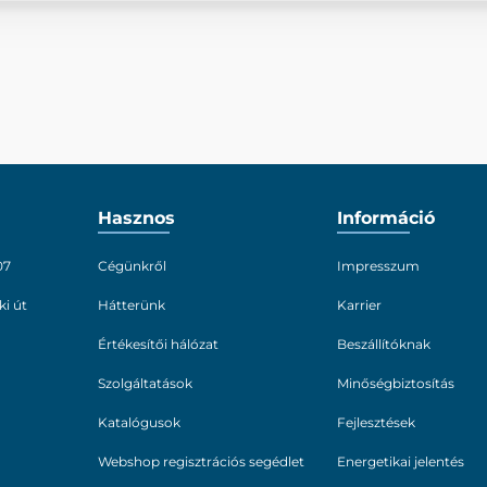
Hasznos
Információ
07
Cégünkről
Impresszum
ki út
Hátterünk
Karrier
Értékesítői hálózat
Beszállítóknak
Szolgáltatások
Minőségbiztosítás
Katalógusok
Fejlesztések
Webshop regisztrációs segédlet
Energetikai jelentés