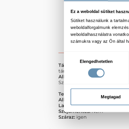
Ez a weboldal sütiket haszn
Sütiket használunk a tartal
weboldalforgalmunk elemzésé
weboldalhasználatra vonatko
számukra vagy az Ön által ha
Hozzájárulás
Elengedhetetlen
kiválasztása
Tárolás:
Bontatlan csomagolásb
tárolandó
Allergének:
Lehetséges Kere
Szója, Tej, Mustár, Tojás
Termékcsoport:
Fűszerpaprik
Megtagad
Allergénmentes:
Nem
Laktózmentes:
Nem
Szójamentes:
Nem
Száraz:
igen