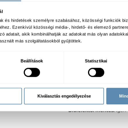
ál
mak és hirdetések személyre szabásához, közösségi funkciók biz
hez. Ezenkívül közösségi média-, hirdető- és elemező partner
zó adatait, akik kombinálhatják az adatokat más olyan adatokka
sznált más szolgáltatásokból gyűjtöttek.
Specifikáció
Beállítások
Statisztikai
an, száraz, hűvös helyen
Összetevők:
Fűszerpaprika
sztszennyeződés
: Glutén,
Tápérték:
100 g termékben
Zsír: 13 g, ebből telített zsí
ebből cukrok: 10,3 g; Fehérj
a
Csomagolás:
Alutasak
Kiválasztás engedélyezése
Min
Feldolgozottság:
Őrölt
Gluténmentes:
Nem
Dióféléktől mentes:
Igen