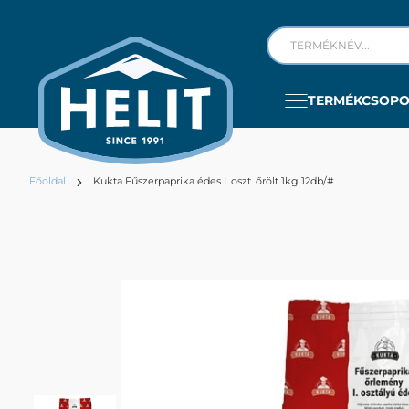
TERMÉKCSOP
Főoldal
Kukta Fűszerpaprika édes I. oszt. őrölt 1kg 12db/#