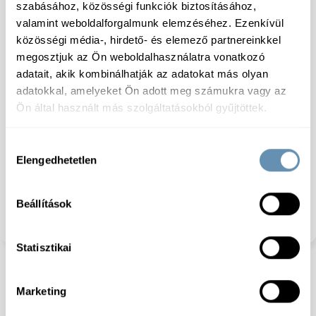
szabásához, közösségi funkciók biztosításához,
Gyorsfagyasztott
valamint weboldalforgalmunk elemzéséhez. Ezenkívül
közösségi média-, hirdető- és elemező partnereinkkel
megosztjuk az Ön weboldalhasználatra vonatkozó
adatait, akik kombinálhatják az adatokat más olyan
adatokkal, amelyeket Ön adott meg számukra vagy az
Ön által használt más szolgáltatásokból gyűjtöttek.
Specifikáció
Hozzájárulás
Elengedhetetlen
kiválasztása
Tárolás:
-18 Celsius fok (-18 ° C fok vagy kevesebb)
Összetevők:
Alaszkai tőkehalfilé
Allergének:
Jelen van
: Hal,
Lehetséges
Beállítások
Keresztszennyeződés
: Rákfélék, Puhatestuek,
Gyorsfagyasztott:
igen
Statisztikai
Marketing