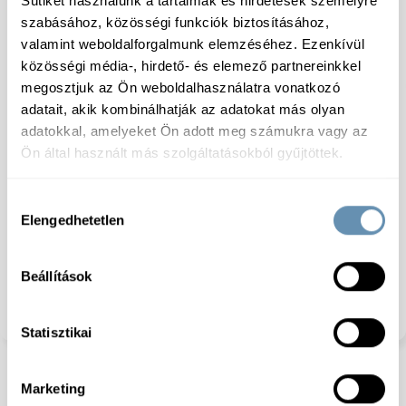
Sütiket használunk a tartalmak és hirdetések személyre
szabásához, közösségi funkciók biztosításához,
valamint weboldalforgalmunk elemzéséhez. Ezenkívül
közösségi média-, hirdető- és elemező partnereinkkel
megosztjuk az Ön weboldalhasználatra vonatkozó
Specifikáció
adatait, akik kombinálhatják az adatokat más olyan
adatokkal, amelyeket Ön adott meg számukra vagy az
Ön által használt más szolgáltatásokból gyűjtöttek.
Tárolás:
0-tól + 4°C-
Összetevők:
Pulykamell 68%, ivóvíz, módosított
Hozzájárulás
keményítő E1422, étkezési só, sűrítő anyag E 407,
Elengedhetetlen
kiválasztása
baromfi állati fehérje, ízfokozó E621, dextróz,
stabilizátor E451, arómák, savanyúságot szabályozó
E331, antioxidáns E316, tartósítószer E250. Műbélbe
Beállítások
töltött termék. Fogyasztás előtt el kell azt távolítani.
Só tartalom legfejebb 2,7%. Zsír tartalom legfejebb
5%.
Statisztikai
Marketing