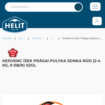
Főoldal
Előhűtött
Húskészítmények
Sonka
Kedvenc Ízek Prágai pulyka sonka rúd (2-4 kg, 9 db/#) SZGL
KEDVENC ÍZEK PRÁGAI PULYKA SONKA RÚD (2-4
KG, 9 DB/#) SZGL