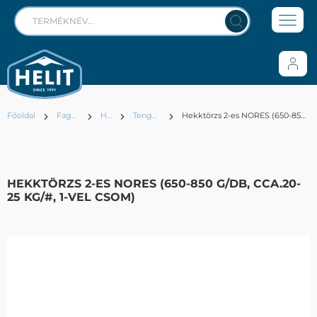
Főoldal
Fagyasztott
Halak
Tengeri Halak
Hekktörzs 2-es NORES (650-850 g/db, cca.20-25 kg/#, 1-vel csom)
HEKKTÖRZS 2-ES NORES (650-850 G/DB, CCA.20-
25 KG/#, 1-VEL CSOM)