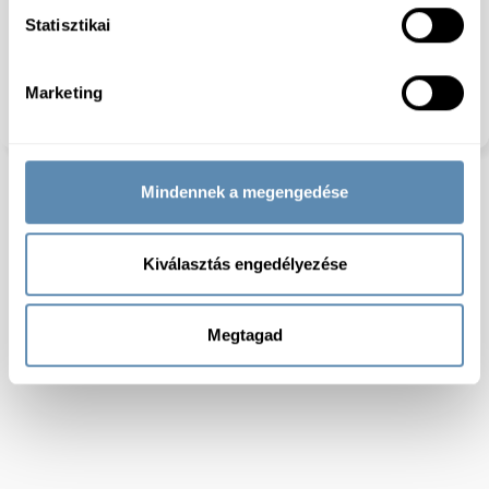
Feldolgozottság:
Szortázott
Statisztikai
Laktózmentes:
Igen
Gluténmentes:
Igen
Szójamentes:
Igen
Marketing
Dióféléktől mentes:
Igen
Gyorsfagyasztott:
igen
Mindennek a megengedése
Kiválasztás engedélyezése
Megtagad