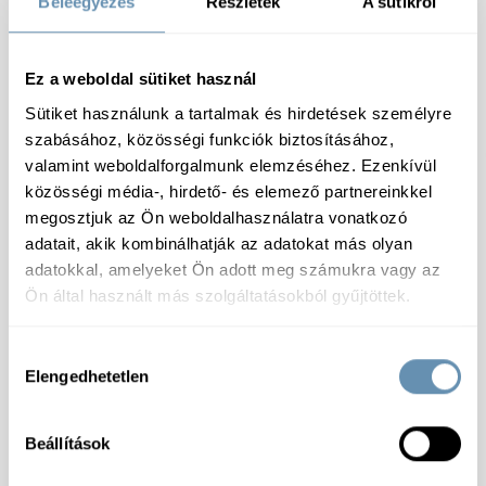
Beleegyezés
Részletek
A sütikről
Gyorsfagyasztott
Ez a weboldal sütiket használ
Sütiket használunk a tartalmak és hirdetések személyre
szabásához, közösségi funkciók biztosításához,
valamint weboldalforgalmunk elemzéséhez. Ezenkívül
Specifikáció
közösségi média-, hirdető- és elemező partnereinkkel
megosztjuk az Ön weboldalhasználatra vonatkozó
adatait, akik kombinálhatják az adatokat más olyan
Tárolás:
-18ºC vagy hidegebb Celsius fok
adatokkal, amelyeket Ön adott meg számukra vagy az
Összetevők:
Argentín hekk HGT (Merluccius
Ön által használt más szolgáltatásokból gyűjtöttek.
Hubbsi)
Allergének:
Jelen van
: Hal,
Tápérték:
100 g termékben: Energia: 267,7 kJ/ 64
Hozzájárulás
kcal; Zsír: 1,8 g, ebből telített zsírsavak: N/A g;
Elengedhetetlen
kiválasztása
Szénhidrát: N/A g, ebből cukrok: N/A g; Fehérje: 11,9
g; Só: 0,18 g
Termékcsoport:
Hekktörzs
Beállítások
Csomagolás:
Karton
Allergénmentes:
Nem